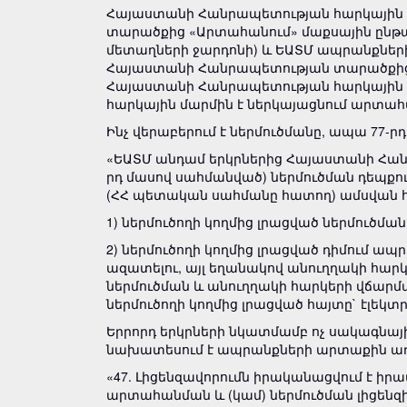
Հայաստանի Հանրապետության հարկային օր
տարածքից «Արտահանում» մաքսային ընթ
մետաղների ջարդոնի) և ԵԱՏՄ ապրանքներ
Հայաստանի Հանրապետության տարածքից ԵԱ
Հայաստանի Հանրապետության հարկային 
հարկային մարմին է ներկայացնում արտա
Ինչ վերաբերում է ներմուծմանը, ապա 77-րդ
«ԵԱՏՄ անդամ երկրներից Հայաստանի Հանր
րդ մասով սահմանված) ներմուծման դեպք
(ՀՀ պետական ​​սահմանը հատող) ամսվան 
1) ներմուծողի կողմից լրացված ներմուծմ
2) ներմուծողի կողմից լրացված դիմում ա
ազատելու, այլ եղանակով անուղղակի հարկ
ներմուծման և անուղղակի հարկերի վճարմ
ներմուծողի կողմից լրացված հայտը` էլեկտ
Երրորդ երկրների նկատմամբ ոչ սակագնայ
նախատեսում է ապրանքների արտաքին առևտր
«47. Լիցենզավորումն իրականացվում է ի
արտահանման և (կամ) ներմուծման լիցենզի