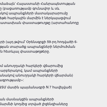
 համաձայն՝ Հայաստանի Հանրապետության
բացառությամբ գունավոր և սև
իճակով ապրանքների մատակարարումը
թե հարկային մարմին է ներկայացվում
ամապատասխան փաստաթուղթը (արտահանողը
յդ թվում՝ Օրենսգրքի 59-րդ հոդվածի 6-
ւթյան տարածք ապրանքների ներմուծման
այն հետևյալ փաստաթղթերը.
ամ անուղղակի հարկերի վճարումից
ն տարբերակով, կամ ապրանքների
եղանակով անուղղակի հարկերի վճարման)
ագրությամբ»:
ԱՏՄ մասին պայմանագրի N 7 հավելված)
թյան մասնակցին ապրանքների
մարմնի կողմից տրված լիցենզիաները