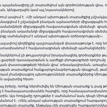
սույն պայմանագիրը չի տարածվում այն ​​գործունեության վր
ան, կենցաղային կամ այլ նպատակներով:
ծում ասվում է. «Մի անդամ պետության տարածքից չմշա
անացվում է չմշակված բնական ալմաստների միջազգայի
անդների միջազգային հավաստագրման սխեմայի գրանցմա
կված բնական ադամանդի միջազգային հավաստագրման սխեմ
 սահմանվում է անդամ պետության օրենսդրությամբ»։
 ձևաչափով կեղծիքից պաշտպանված փաստաթուղթ է, որը նո
տասխանում է հավաստագրման սխեմայի պահանջներին:
րջանակներում չի թույլատրվում իրականացնել գործարքներ
 քարերի դասակարգման և արժեքի բնութագրերի որոշումը 
ական փաստաթղթերի հիման վրա՝ տեսակավորման, առաջ
թյան տարածքում հանքարդյունաբերության դեպքում), թա
նդամ չհանդիսացող պետությունների տարածքներից Միութ
ան ավարտից հետո։
 այլ իրերը, որոնք ներմուծվել են Միության տարածք և բաց
 է համապատասխանեն հարգին, որը համապատասխանում է
ին։ Այս հոդվածը դրույթներ է սահմանում նաև դեպի Միութ
մանում է. «Մեկ անդամ պետության տարածքում հարգադրոշ
տության տարածք, ենթակա չեն լրացուցիչ հարգադրոշմման 