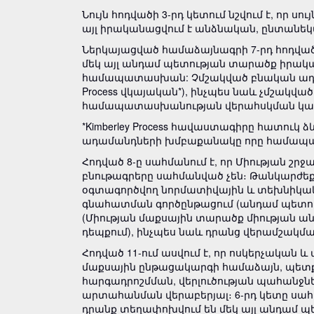
Նույն հոդվածի 3-րդ կետում նշվում է, որ 
այլ իրականացվում է անձնական, ընտանեկ
Ներկայացված համաձայնագրի 7-րդ հոդվա
մեկ այլ անդամ պետության տարածք իրակ
համապատասխան: Չմշակված բնական ադամ
Process վկայական*), ինչպես նաև չմշա
համապատասխանության վերահսկման կարգը
*Kimberley Process հավաստագիրը հատուկ
ադամանդների խմբաքանակը որը համապա
Հոդված 8-ը սահմանում է, որ Միության շ
բնութագրերը սահմանված չեն։ Թանկարժեք
օգտագործվող նորմատիվային և տեխնիկ
գնահատման գործընթացում (անդամ պետու
(Միության մաքսային տարածք միության ա
դեպքում), ինչպես նաև դրանց վերամշակմ
Հոդված 11-ում ասվում է, որ ոսկերչական և
մաքսային ընթացակարգի համաձայն, պետք
հարգադրոշմման, վերլուծության պահանջներ
արտահանման վերաբերյալ։ 6-րդ կետը սահ
դրանք տեղափոխվում են մեկ այլ անդամ պե