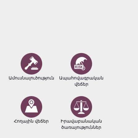
Ամուսնալուծություն
Ապահովագրական
Բիզնե
վեճեր
փաստա
Հողային վեճեր
Իրավաբանական
Հեղինակ
ծառայություններ
իրավու