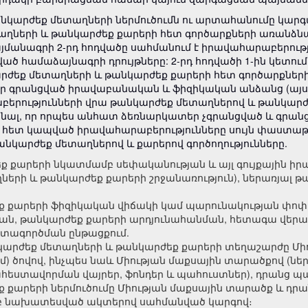
անկարժեք մետաղների ներմուծումն ու արտահանումը կար
աղների և թանկարժեք քարերի հետ գործարքների առանձնա
պայմանագրի 2-րդ հոդվածը սահմանում է իրավահարաբերութ
ծ համաձայնագրի դրույթները: 2-րդ հոդվածի 1-ին կետում
արժեք մետաղների և թանկարժեք քարերի հետ գործարքներ
ր գրանցված իրավաբանական և ֆիզիկական անձանց (այս
բերությունների վրա թանկարժեք մետաղներով և թանկար
նալ, որ որպես անհատ ձեռնարկատեր չգրանցված և գրան
հետ կապված իրավահարաբերությունները սույն փաստաթղթո
թանկարժեք մետաղներով և քարերով գործողությունները.
ք քարերի նկատմամբ սեփականության և այլ գույքային 
ղների և թանկարժեք քարերի շրջանառություն), ներառյալ
 քարերի ֆիզիկական վիճակի կամ պարունակության փոփոխ
ան, թանկարժեք քարերի արդյունահանման, հետագա վերա
գտագործման ընթացքում.
արժեք մետաղների և թանկարժեք քարերի տեղաշարժը Մի
մ) ծովով, ինչպես նաև Միության մաքսային տարածքով (ն
եստավորման վայրեր, ֆոնդեր և պահուստներ), դրանց պահ
 քարերի ներմուծումը Միության մաքսային տարածք և դր
ամբ նախատեսված ակտերով սահմանված կարգով։