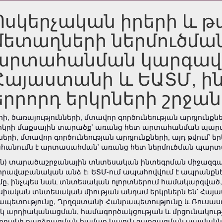
Ոսկերչական իրերի և 
մետաղների ներմուծմա
արտահանման կարգավ
Հայաստանի և ԵԱՏՄ, ի
երրորդ երկրների շրջա
, ծառայությունների, մտավոր գործունեության արդյունքն
ց երկրի մաքսային տարածք՝ առանց հետ արտահանման պար
րի, մտավոր գործունեության արդյունքների, այդ թվում՝ 
հանումն է արտասահման՝ առանց հետ ներմուծման պարտ
ն) տարածաշրջանային տնտեսական ինտեգրման միջազգայի
ավաբանական անձ է։ ԵՏՄ-ում ապահովվում է ապրանքներ
ը, ինչպես նաև տնտեսական ոլորտներում համակարգված
իական տնտեսական միության անդամ երկրներն են՝ Հայա
տությունը, Ղրղզստանի Հանրապետությունը և Ռուսաստան
կ արդիականացման, համագործակցության և մրցունակութ
արդակի բարձրացման համար կայուն զարգացման պայմանն