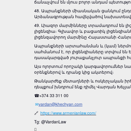
ճանաչվում են մյուս բոլոր անդամ պետությո
48. Ապրանքների միասնական ցանկում ընդ
Արձանագրության հավելվածով նախատես
49. Լիազոր մարմինները տրամադրում են լ
լիցենզիա։ Գլխավոր և բացառիկ լիցենզիա
լիցենզավորող մարմինը Հայաստանի Հանրա
Ապրանքների արտահանման և (կամ) ներմու
սահմանում է, որ լիցենզիաները տրվում
դասակարգված յուրաքանչյուր ապրանքի համ
Այս ոլորտում որոշակի կարգավորումներ 
օրենքներով և դրանց կից ակտերով։
Թանկարժեք մետաղների և ոսկերչական իրե
դեպքում խնդրում ենք դիմել Վարդան Խեչյա
☎+374 33 311 00
✉
vardan@khechyan.com
🔗
https://www.armenianlaw.com/
Tg: @VardanLaw