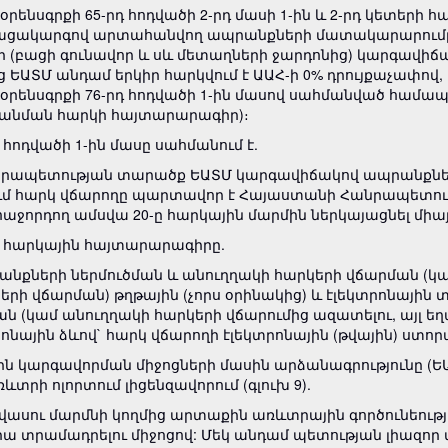
ենսգրքի 65-րդ հոդվածի 2-րդ մասի 1-ին և 2-րդ կետերի
ացակարգով արտահանվող ապրանքների մատակարարումը (
ի (բացի գունավոր և սև մետաղների ջարդոնից) կարգավ
ՏՄ անդամ երկիր հարկվում է ԱԱՀ-ի 0% դրույքաչափով, ե
օրենսգրքի 76-րդ հոդվածի 1-ին մասով սահմանված հ
հանման հարկի հայտարարագիր)։
 հոդվածի 1-ին մասը սահմանում է.
ապետության տարածք ԵԱՏՄ կարգավիճակով ապրանքների (ա
ում հարկ վճարողը պարտավոր է Հայաստանի Հանրապետո
հաջորդող ամսվա 20-ը հարկային մարմին ներկայացնել մի
ան հարկային հայտարարագիրը.
պրանքների ներմուծման և անուղղակի հարկերի վճարման (կ
երի վճարման) թղթային (չորս օրինակից) և էլեկտրոնայի
ան (կամ անուղղակի հարկերի վճարումից ազատելու, այլ 
րոնային ձևով` հարկ վճարողի էլեկտրոնային (թվային) ստոր
ին կարգավորման միջոցների մասին արձանագրությունը (Ե
ի ոլորտում լիցենզավորում (գլուխ 9).
րավասու մարմնի կողմից արտաքին առևտրային գործունեու
ա տրամադրելու միջոցով: Մեկ անդամ պետության լիազոր 