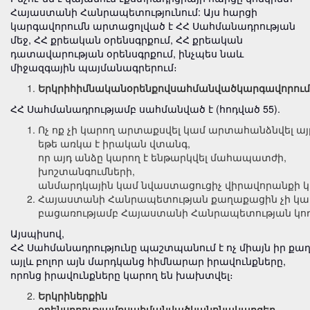
Հայաստանի Հանրապետությունում: Այս հարցի
կարգավորումն արտացոլված է ՀՀ Սահմանադրության
մեջ, ՀՀ քրեական օրենսգրքում, ՀՀ քրեական
դատավարության օրենսգրքում, ինչպես նաև
միջազգային պայմանագրերում։
Երկրի
հիմնական
օրենքով
սահմանված
կարգավորում
ՀՀ Սահմանադրությամբ սահմանված է (հոդված 55).
Ոչ ոք չի կարող արտաքսվել կամ արտահանձնվել այ
եթե առկա է իրական վտանգ,
որ այդ անձը կարող է ենթարկվել մահապատժի,
խոշտանգումների,
անմարդկային կամ նվաստացուցիչ վիրավորանքի 
Հայաստանի Հանրապետության քաղաքացին չի կար
բացառությամբ Հայաստանի Հանրապետության կո
Այսպիսով,
ՀՀ Սահմանադրությունը պաշտպանում է ոչ միայն իր քա
այլև բոլոր այն մարդկանց հիմնարար իրավունքները,
որոնց իրավունքները կարող են խախտվել։
Երկրի
ներ
քին
​​
օրենսդրությամբ
սահմանված
կանոնակարգեր