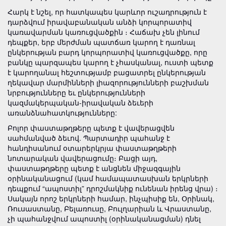
Հարկ է նշել, որ հատկապես կարևոր ուշադրություն է
դարձվում իրավաբանական անձի կորպորատիվ
կառավարման կառուցվածքին ։ Հաճախ չեն լինում
դեպքեր, երբ մերժման պատճառ կարող է դառնալ
ընկերության բարդ կորպորատիվ կառուցվածքը, որը
բանկը պարզապես կարող է չհասկանալ, ուստի պետք
է կարողանալ հեշտությամբ բացատրել ընկերության
ղեկավար մարմինների լիազորությունների բաշխման
նրբությունները եւ ընկերությունների
կազմակերպական-իրավական ձեւերի
առանձնահատկությունները:
Բոլոր փաստաթղթերը պետք է վավերացվեն
սահմանված ձեւով. Պարտադիր պահանջ է
հանդիսանում օտարերկրյա փաստաթղթերի
նոտարական վավերացումը։ Բացի այդ,
փաստաթղթերը պետք է անցնեն միջազգային
օրինականացում (կամ համապատասխան երկրների
դեպքում “ապոստիլ” դրոշմակնիք ունենան իրենց վրա) ։
Սակայն որոշ երկրների համար, ինչպիսիք են, Օրինակ,
Ռուսաստանը, Բելառուսը, Բուլղարիան և Վրաստանը,
չի պահանջվում ապոստիլ (օրինականացման) դնել