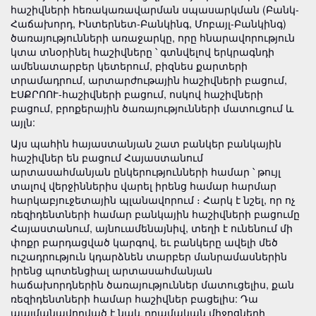
հաշիվների հեռակառավարման սպասարկման (Բանկ-
Հաճախորդ, Ինտերնետ-Բանկինգ, Մոբայլ-Բանկինգ)
ծառայությունների առաջարկը, որը հնարավորություն
կտա տնօրինել հաշիվները ՝ գտնվելով երկրագնդի
ամենատարբեր կետերում, բիզնես քարտերի
տրամադրում, արտարժութային հաշիվների բացում,
ԷՍՔՐՈՈՒ-հաշիվների բացում, ոսկով հաշիվների
բացում, բրոքերային ծառայությունների մատուցում և
այլն:
Այս պահին հայաստանյան շատ բանկեր բանկային
հաշիվներ են բացում Հայաստանում
արտասահմանյան ընկերությունների համար ՝ թույլ
տալով վերջիններիս վարել իրենց համար հարմար
հարկաբյուջետային պլանավորում ։ Հարկ է նշել, որ ոչ
ռեզիդենտների համար բանկային հաշիվների բացումը
Հայաստանում, այնուամենայնիվ, տեղի է ունենում մի
փոքր բարդացված կարգով, եւ բանկերը ավելի մեծ
ուշադրություն կդարձնեն տարբեր մանրամասներին
իրենց պոտենցիալ արտասահմանյան
հաճախորդներին ծառայություններ մատուցելիս, քան
ռեզիդենտների համար հաշիվներ բացելիս: Դա
պայմանավորված է նաև դրամական միջոցների