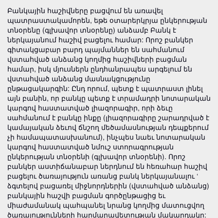
Բանկային հաշիվները բացվում են առավել
պատրաստակամորեն, եթե օտարերկրյա ընկերության
տնօրենը (գլխավոր տնօրենը) անձամբ Բանկ է
ներկայանում հաշիվ բացելու համար: Որոշ բանկեր
գիտակցաբար բարդ պայմաններ են սահմանում
վստահված անձանց կողմից հաշիվների բացման
համար, իսկ մյուսներն ընդհանրապես արգելում են
վստահված անձանց մասնակցությունը
ընթացակարգին: Ընդ որում, պետք է պատրաստ լինել
այն բանին, որ բանկը պետք է տրամադրի նոտարական
կարգով հաստատված լիազորագիր, որի ձեւը
սահմանում է բանկը ինքը (լիազորագիրը շարադրված է
կամայական ձեւով ճնշող մեծամասնության դեպքերում
չի համապատասխանում), ինչպես նաեւ նոտարական
կարգով հաստատված նմուշ ստորագրության
ընկերության տնօրենի (գլխավոր տնօրենի). Որոշ
բանկեր աստիճանաբար ներդնում են հեռահար հաշիվ
բացելու ծառայություն առանց բանկ ներկայանալու ‘
ձգտելով բացառել միջնորդներին (վստահված անձանց)
բանկային հաշվի բացման գործընթացից եւ
միաժամանակ պահպանել նրանց կողմից մատուցվող
ծառայությունների հարմարավետության մակարդակը: